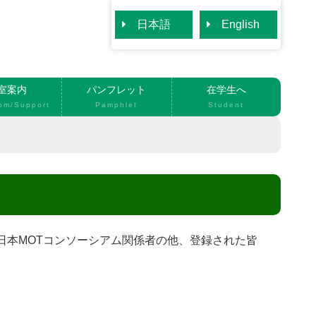
日本語
English
室案内
パンフレット
在学生へ
om/Support
Pamphlet
Student
日本MOTコンソーシアム関係者の他、登録された皆