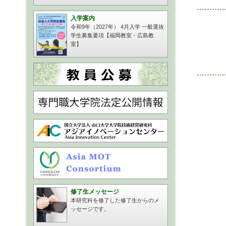
入学案内
令和9年（2027年） 4月入学 一般選抜
学生募集要項【福岡教室・広島教
室】
修了生メッセージ
本研究科を修了した修了生からのメ
ッセージです。