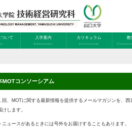
について
入学案内
カリキュラム
教
ut
Admission
Curriculum
Classro
日本MOTコンソーシアム
１回、
MOTに関する最新情報を提供するメールマガジンを、
西
届けします。
トニュースがあるときには号外をお届けすることもあります。