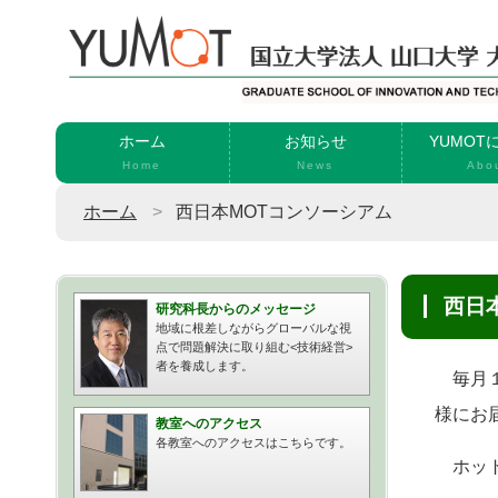
ホーム
お知らせ
YUMOT
Home
News
Abo
ホーム
西日本MOTコンソーシアム
西
研究科長からのメッセージ
地域に根差しながらグローバルな視
点で問題解決に取り組む<技術経営>
者を養成します。
毎月
様にお
教室へのアクセス
各教室へのアクセスはこちらです。
ホッ